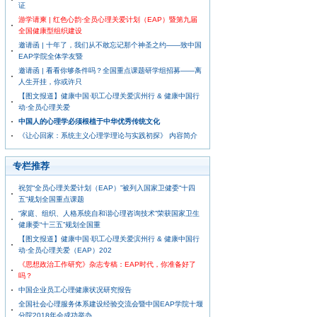
证
游学请柬 | 红色心韵·全员心理关爱计划（EAP）暨第九届
全国健康型组织建设
邀请函 | 十年了，我们从不敢忘记那个神圣之约——致中国
EAP学院全体学友暨
邀请函 | 看看你够条件吗？全国重点课题研学组招募——离
人生开挂，你或许只
【图文报道】健康中国·职工心理关爱滨州行 & 健康中国行
动·全员心理关爱
中国人的心理学必须根植于中华优秀传统文化
《让心回家：系统主义心理学理论与实践初探》 内容简介
专栏推荐
祝贺“全员心理关爱计划（EAP）”被列入国家卫健委“十四
五”规划全国重点课题
“家庭、组织、人格系统自和谐心理咨询技术”荣获国家卫生
健康委“十三五”规划全国重
【图文报道】健康中国·职工心理关爱滨州行 & 健康中国行
动·全员心理关爱（EAP）202
《思想政治工作研究》杂志专稿：EAP时代，你准备好了
吗？
中国企业员工心理健康状况研究报告
全国社会心理服务体系建设经验交流会暨中国EAP学院十堰
分院2018年会成功举办