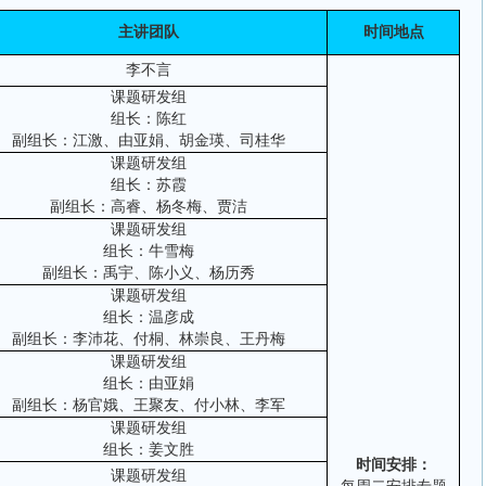
主讲团队
时间地点
李不言
课题研发组
组长：陈红
副组长：江激、由亚娟、胡金瑛、司桂华
课题研发组
组长：苏霞
副组长：高睿、杨冬梅、贾洁
课题研发组
组长：牛雪梅
副组长：禹宇、陈小义、杨历秀
课题研发组
组长：温彦成
副组长：李沛花、付桐、林崇良、王丹梅
课题研发组
组长：由亚娟
副组长
：杨官娥、王
聚友、付小林、李军
课题研发组
组长：姜文胜
时间安排：
课题研发组