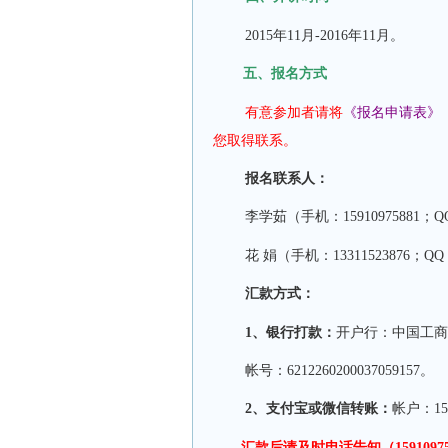
2015年11月-2016年11月。
五、报名方式
有意参加者请将
《报名申请表》
您取得联系。
报名联系人：
李学茹（手机：15910975881；QQ
花 娟（手机：13311523876；QQ：
汇款方式：
1、银行打款：
开户行：中国工商
帐号：6212260200037059157。
2、
支付宝
或微信
转账：
帐户：15
汇款后请及时电话告知
（
1591097