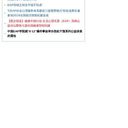
EAP营销之初生牛犊不怕虎
“CEAP社会心理服务体系建设三级预警模式”研发成果应邀
参加2019全国政法智能化建设成
【图文报道】健康中国行动·全员心理关爱（EAP）高峰公
益论坛暨第七届全国健康型组织建
中国EAP学院就“8·12”爆炸事故举办危机干预系列公益讲座
的通知