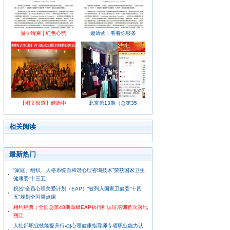
游学请柬 | 红色心韵
邀请函 | 看看你够条
【图文报道】健康中
北京第13期（总第35
相关阅读
最新热门
“家庭、组织、人格系统自和谐心理咨询技术”荣获国家卫生
健康委“十三五”
祝贺“全员心理关爱计划（EAP）”被列入国家卫健委“十四
五”规划全国重点课
相约经典 | 全国总第48期高级EAP执行师认证培训首次落地
丽江
人社部职业技能提升行动|心理健康指导师专项职业能力认