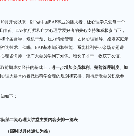
年
10
月开设以来，以“做中国
EAP
事业的播火者，让心理学关爱每一个
工作者、
EAP
执行师和广大心理学爱好者的关心支持和积极参与下，
导和个案督导、危机干预、压力情绪管理、团体心理辅导、婚姻家庭亲
程咨询技术、催眠、
EAP
基本知识和技能、系统排列等
60
余场专题讲
和心理咨询师，使广大会员学到了知识、增长了才干、收获了友谊。
汲取前期成功经验的基础上，进一步
增加会员权利、完善管理制度、加
期心理大讲堂内容做出科学合理的规划和安排，期待新老会员积极参
通知如下：
P学院第二期心理大讲堂主要内容安排一览表
（届时以具体通知为准）