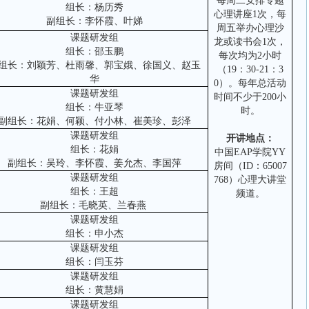
每周二安排专题
组长：杨历秀
心理讲座
1
次，每
副组长：李怀霞、叶娣
周五举办心理沙
课题研发组
龙或读书会
1
次，
组长：邵玉鹏
每次均为
2
小时
组长：刘颖芳、杜雨馨、郭宝娥、徐国义、赵玉
（
19
：
30-21
：
3
华
0
）。每年总活动
课题研发组
时间不少于
200
小
组长：牛亚琴
时。
副组长：花娟、何颖、付小林、崔美珍、彭泽
课题研发组
开讲地点：
组长：花娟
中国
EAP
学院
YY
副组长：吴玲、李怀霞、姜允杰、李国萍
房间（
ID
：
65007
课题研发组
768
）心理大讲堂
组长：王超
频道。
副组长：毛晓英、兰春燕
课题研发组
组长：申小杰
课题研发组
组长：闫玉芬
课题研发组
组长：黄慧娟
课题研发组