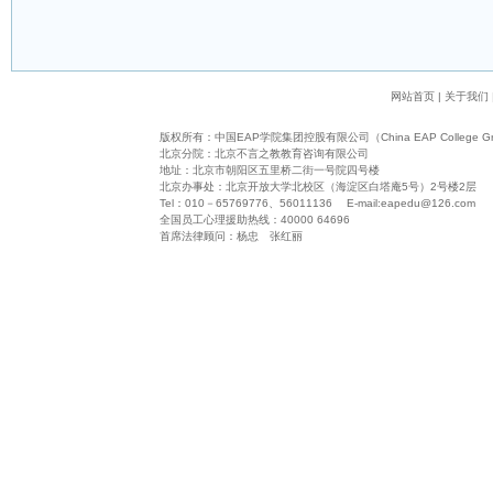
网站首页
|
关于我们
版权所有：
中国EAP学院集团控股有限公司（China EAP College Grou
北京分院：北京不言之教教育咨询有限公司
地址：北京市朝阳区五里桥二街一号院四号楼
北京办事处：北京开放大学北校区（海淀区白塔庵5号）2号楼2层
Tel：010－65769776、56011136 E-mail:
eapedu@126.com
全国员工心理援助热线：40000 64696
首席法律顾问：杨忠 张红丽