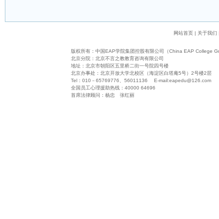
网站首页
|
关于我们
版权所有：
中国EAP学院集团控股有限公司（China EAP College Grou
北京分院：北京不言之教教育咨询有限公司
地址：北京市朝阳区五里桥二街一号院四号楼
北京办事处：北京开放大学北校区（海淀区白塔庵5号）2号楼2层
Tel：010－65769776、56011136 E-mail:
eapedu@126.com
全国员工心理援助热线：40000 64696
首席法律顾问：杨忠 张红丽