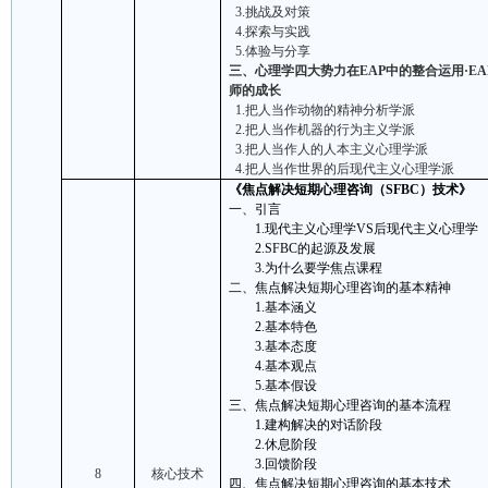
3.
挑战及对策
4.
探索与实践
5.
体验与分享
三、心理学四大势力在
EAP
中的整合运用·
EA
师的成长
1.
把人当作动物的精神分析学派
2.
把人当作机器的行为主义学派
3.
把人当作人的人本主义心理学派
4.
把人当作世界的后现代主义心理学派
《焦点解决短期心理咨询（
SFBC
）技术》
一、引言
1.
现代主义心理学
VS
后现代主义心理学
2.
SFBC
的起源及发展
3.
为什么要学焦点课程
二、焦点解决短期心理咨询的基本精神
1.
基本涵义
2.
基本特色
3.
基本态度
4.
基本观点
5.
基本假设
三、焦点解决短期心理咨询的基本流程
1.
建构解决的对话阶段
2.
休息阶段
3.
回馈阶段
8
核心
技术
四、焦点解决短期心理咨询的基本技术