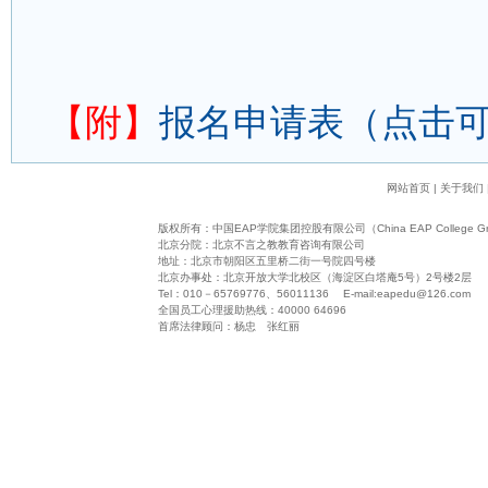
【附】
报名申请表（点击
网站首页
|
关于我们
版权所有：
中国EAP学院集团控股有限公司（China EAP College Grou
北京分院：北京不言之教教育咨询有限公司
地址：北京市朝阳区五里桥二街一号院四号楼
北京办事处：北京开放大学北校区（海淀区白塔庵5号）2号楼2层
Tel：010－65769776、56011136 E-mail:
eapedu@126.com
全国员工心理援助热线：40000 64696
首席法律顾问：杨忠 张红丽