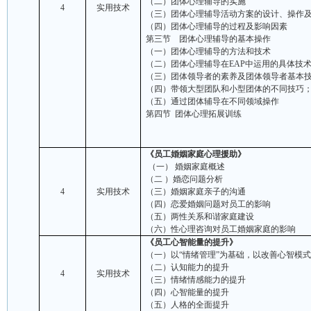
（二）团体心理辅导的实施
4
实用技术
（三）团体心理辅导活动方案的设计、操作
（四）团体心理辅导的过程及影响因素
第三节 团体心理辅导的基本操作
（一）团体心理辅导的方法和技术
（二）团体心理辅导在
EAP
中运用的具体技
（三）团体领导者的素养及团体领导者基本
（四）带领大型团队和小型团体的不同技巧
（五）通过团体辅导在不同领域操作
第四节 团体心理拓展训练
《员工婚姻家庭心理援助》
（一）
婚姻家庭概述
（二
）婚恋问题分析
4
实用技术
（三）婚姻家庭亲子的沟通
（四）
恋爱婚姻问题对员工的影响
（五）两性关系
和谐家庭建设
（六）性心理咨询对员工婚姻家庭的影响
《员工心智能量的提升》
（一）
以“情绪管理”为基础，以改善心智模
（二）
认知能力的提升
4
实用技术
（三）
情绪情感能力的提升
（四）
心智能量的提升
（五）
人格的全面提升