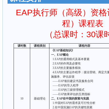
EAP执行师（高级）资
程）课程表
（总课时：30课
课时数
课程类别
课程内容
《
EAP
基础知识》
一、
EAP
概论
1.EAP
的通用模式及基本要素
2.EAP
的作用及必要性
3.EAP
的主要服务模块
4.EAP
的主要运作程序：接洽营销、商定方
施服务、评估反馈
——
EAP
项目建议书及服务合同
——
EAP
的导入程序
——
EAP
的三级管理模式
——
EAP
效果评估的五类指标
10
基础理论
二、
EAP
在中国的探索与实践
1.
中国对
EAP
的需求及可行性分析
2.
在中国实施
EAP
的关键性因素