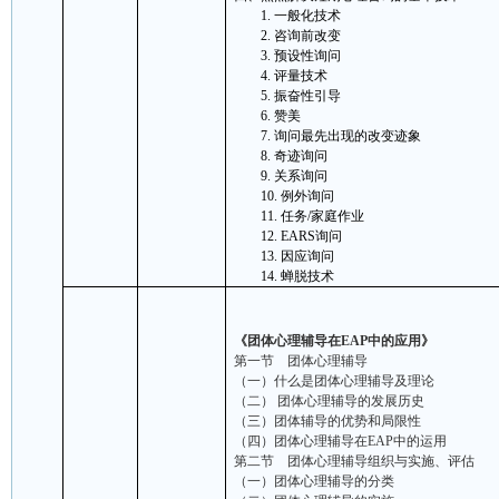
1.
一般化技术
2.
咨询前改变
3.
预设性询问
4.
评量技术
5.
振奋性引导
6.
赞美
7.
询问最先出现的改变迹象
8.
奇迹询问
9.
关系询问
10.
例外询问
11.
任务
/
家庭作业
12.
EARS
询问
13.
因应询问
14.
蝉脱技术
《团体心理辅导在
EAP
中的应用》
第一节 团体心理辅导
（一）什么是团体心理辅导及理论
（二） 团体心理辅导的发展历史
（三）团体辅导的优势和局限性
（四）团体心理辅导在
EAP
中的运用
第二节 团体心理辅导组织与实施、评估
（一）团体心理辅导的分类