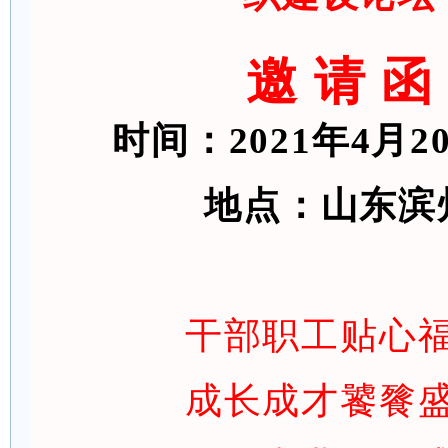
邀 请 函
时间：
2021年
4
月
2
地点：山东滨
干部职工贴心
成长成才饕餮