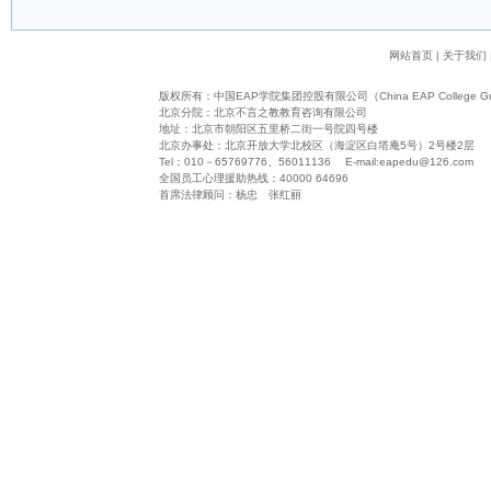
网站首页
|
关于我们
版权所有：
中国EAP学院集团控股有限公司（China EAP College Grou
北京分院：北京不言之教教育咨询有限公司
地址：北京市朝阳区五里桥二街一号院四号楼
北京办事处：北京开放大学北校区（海淀区白塔庵5号）2号楼2层
Tel：010－65769776、56011136 E-mail:
eapedu@126.com
全国员工心理援助热线：40000 64696
首席法律顾问：杨忠 张红丽