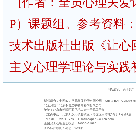
[作
者：全员心理关爱
P）课题组
。
参考资料
技术出版社出版
《
让心
主义心理学理论与实践
网站首页
|
关于我们
版权所有：
中国EAP学院集团控股有限公司（China EAP College Grou
北京分院：北京不言之教教育咨询有限公司
地址：北京市朝阳区五里桥二街一号院四号楼
北京办事处：北京开放大学北校区（海淀区白塔庵5号）2号楼2层
Tel：010－65769776 E-mail:
eapedu@126.com
全国员工心理援助热线：40000 64696
首席法律顾问：杨忠 张红丽